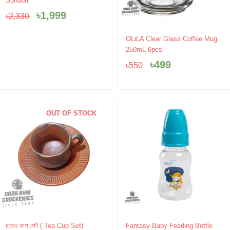
Sundori
was:
is:
৳
1,999
৳
2,330
৳2,330.
৳1,999.
Original
Current
OLiLA Clear Glass Coffee Mug
price
price
250mL 6pcs
was:
is:
৳
499
৳
550
৳550.
৳499.
OUT OF STOCK
চায়ের কাপ সেট ( Tea Cup Set)
Fantasy Baby Feeding Bottle