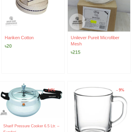
Original
Current
Unilever Pureit Microfiber
Kupi Cotton | কুপির স
price
price
Mesh
was:
৳
10
is:
৳
18
৳18.
৳10.
৳
215
- 14%
- 9%
Original
Current
Sharif Pressure Cooker 6.5 Ltr. –
price
price