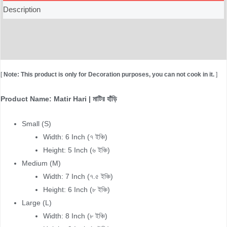
Description
Additional information
Reviews (0)
[
Note: This product is only for Decoration purposes, you can not cook in it.
]
Product Name: Matir Hari | মাটির হাঁড়ি
Small (S)
Width: 6 Inch (৭ ইঞ্চি)
Height: 5 Inch (৬ ইঞ্চি)
Medium (M)
Width: 7 Inch (৭.৫ ইঞ্চি)
Height: 6 Inch (৮ ইঞ্চি)
Large (L)
Width: 8 Inch (৮ ইঞ্চি)