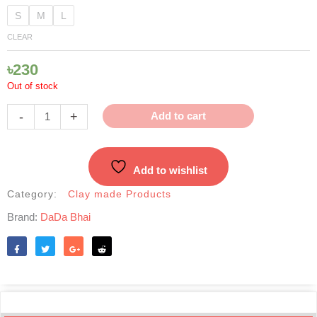
Matir
S
M
L
Hari
CLEAR
|
মাটির
৳
230
হাঁড়ি
Out of stock
quantity
-
+
Add to cart
Add to wishlist
Category:
Clay made Products
Brand:
DaDa Bhai
Like
Tweet
Share
Reddit