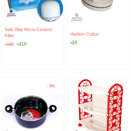
Original
Current
Safe Way Micro Ceramic
price
price
Hariken Cotton
Filter
was:
is:
৳
20
৳330.
৳310.
৳
310
৳
330
- 9%
- 10%