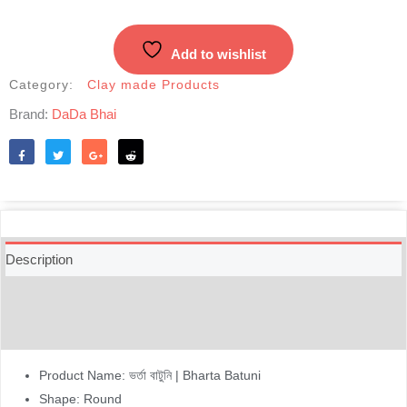
Add to wishlist
Category:
Clay made Products
Brand:
DaDa Bhai
Like
Tweet
Share
Reddit
Description
Additional information
Reviews (0)
Product Name: ভর্তা বাটুনি | Bharta Batuni
Shape: Round