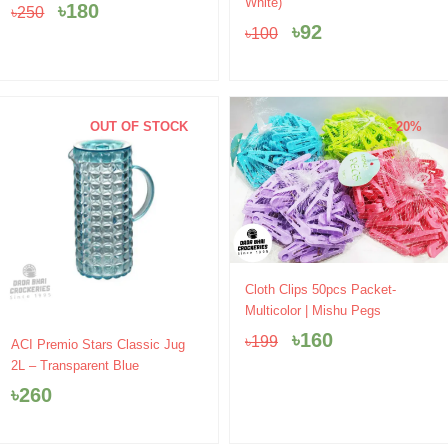
White)
৳
180
৳
250
was:
is:
was:
is:
৳
92
৳
100
৳250.
৳180.
৳100.
৳92.
OUT OF STOCK
- 20%
Original
Current
Cloth Clips 50pcs Packet-
price
price
Multicolor | Mishu Pegs
was:
is:
৳
160
৳
199
৳199.
৳160.
ACI Premio Stars Classic Jug
2L – Transparent Blue
৳
260