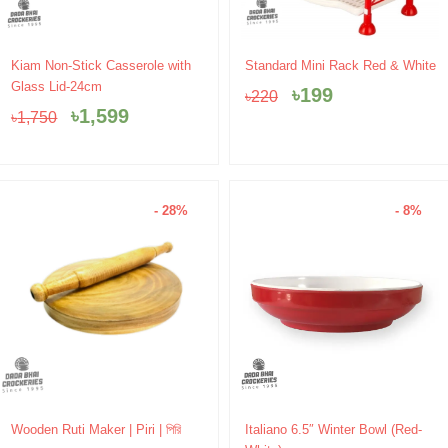
Original
Current
Original
Current
Kiam Non-Stick Casserole with
Standard Mini Rack Red & White
price
price
price
price
Glass Lid-24cm
৳
199
৳
220
was:
is:
was:
is:
৳
1,599
৳
1,750
৳1,750.
৳1,599.
৳220.
৳199.
- 28%
- 8%
Original
Current
Original
Current
Wooden Ruti Maker | Piri | পিরি
Italiano 6.5″ Winter Bowl (Red-
price
price
price
price