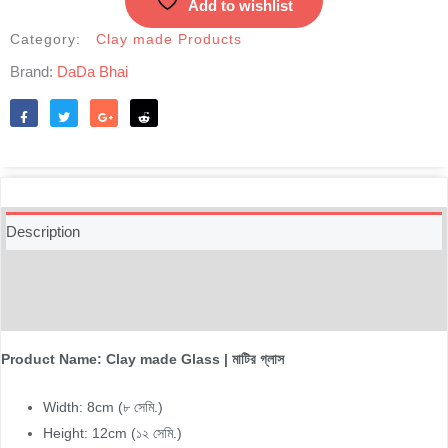
Add to wishlist
Category:
Clay made Products
Brand:
DaDa Bhai
Like
Tweet
Share
Reddit
Description
Additional information
Reviews (0)
Product Name: Clay made Glass | মাটির গ্লাস
Width: 8cm (৮ সেমি.)
Height: 12cm (১২ সেমি.)