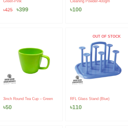
Green-Pink
Cleaning Powder-400gm
was:
is:
৳
399
৳
100
৳
425
৳425.
৳399.
OUT OF STOCK
3inch Round Tea Cup – Green
RFL Glass Stand (Blue)
৳
50
৳
110