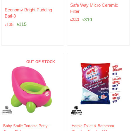
Original
Current
Safe Way Micro Ceramic
Original
Current
price
price
Economy Bright Pudding
Filter
price
price
was:
is:
Bati-8
was:
is:
৳330.
৳310.
৳
310
৳
330
৳135.
৳115.
৳
115
৳
135
OUT OF STOCK
Original
Current
Baby Smile Tortoise Potty –
Harpic Toilet & Bathroom
price
price