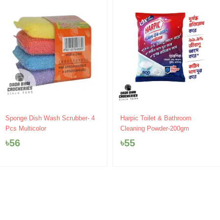
Sponge Dish Wash Scrubber- 4
Harpic Toilet & Bathroom
Pcs Multicolor
Cleaning Powder-200gm
৳
56
৳
55