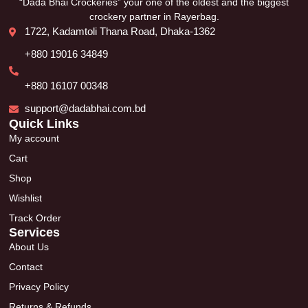
“Dada Bhai Crockeries” your one of the oldest and the biggest
crockery partner in Rayerbag.
1722, Kadamtoli Thana Road, Dhaka-1362
+880 19016 34849
+880 16107 00348
support@dadabhai.com.bd
Quick Links
My account
Cart
Shop
Wishlist
Track Order
Services
About Us
Contact
Privacy Policy
Returns & Refunds