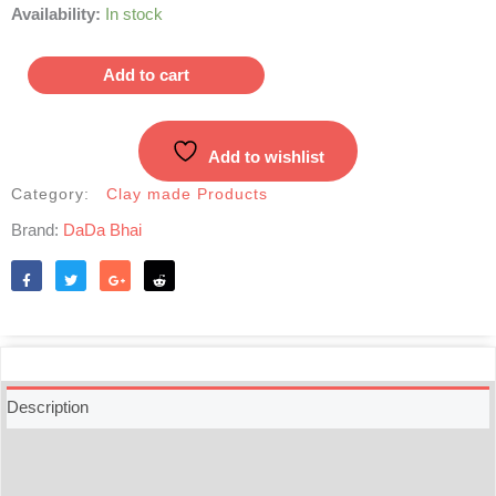
Clay
Availability:
In stock
made
Glass
Add to cart
|
মাটির
গ্লাস
Add to wishlist
quantity
Category:
Clay made Products
Brand:
DaDa Bhai
Like
Tweet
Share
Reddit
Description
Additional information
Reviews (0)