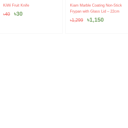
Original
Current
Original
Current
KiWi Fruit Knife
Kiam Marble Coating Non-Stick
price
price
price
price
Frypan with Glass Lid – 22cm
৳
30
৳
40
was:
is:
was:
is:
৳
1,150
৳
1,299
৳40.
৳30.
৳1,299.
৳1,150.