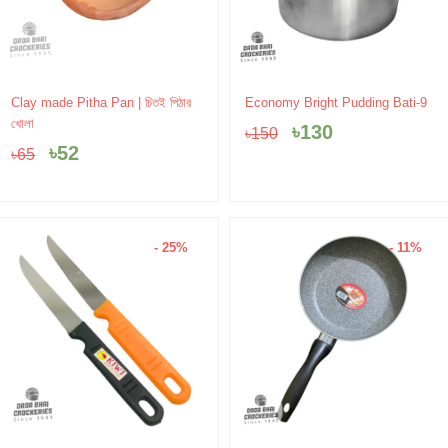
Original
Current
Original
Current
Clay made Pitha Pan | চিতই পিঠার
Economy Bright Pudding Bati-9
price
price
price
price
খোলা
৳
130
৳
150
was:
is:
was:
is:
৳
52
৳
65
৳65.
৳52.
৳150.
৳130.
- 25%
- 11%