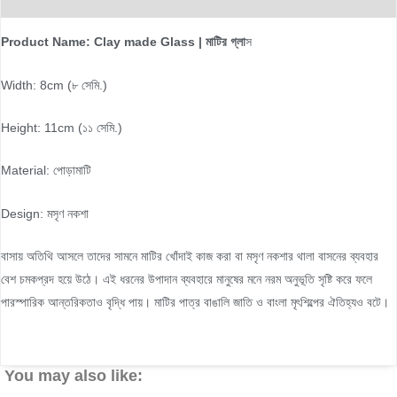
Product Name: Clay made Glass | মাটির গ্লা
স
Width: 8cm (৮ সেমি.)
Height: 11cm (১১ সেমি.)
Material: পোড়ামাটি
Design: মসৃণ নকশা
বাসায় অতিথি আসলে তাদের সামনে মাটির খোঁদাই কাজ করা বা মসৃণ নকশার থালা বাসনের ব্যবহার
বেশ চমকপ্রদ হয়ে উঠে। এই ধরনের উপাদান ব্যবহারে মানুষের মনে নরম অনুভূতি সৃষ্টি করে ফলে
পারস্পারিক আন্তরিকতাও বৃদ্ধি পায়। মাটির পাত্র বাঙালি জাতি ও বাংলা মৃৎশিল্পের ঐতিহ্যও বটে।
You may also like: