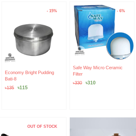
- 15%
- 6%
Original
Current
Safe Way Micro Ceramic
Original
Current
price
price
Economy Bright Pudding
Filter
price
price
was:
is:
Bati-8
was:
is:
৳330.
৳310.
৳
310
৳
330
৳135.
৳115.
৳
115
৳
135
OUT OF STOCK