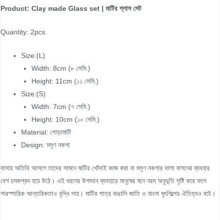
Product: Clay made Glass set | মাটির গ্লাস সেট
Quantity: 2pcs
Size:(L)
Width: 8cm (৮ সেমি.)
Height: 11cm (১১ সেমি.)
Size:(S)
Width: 7cm (৭ সেমি.)
Height: 10cm (১০ সেমি.)
Material: পোড়ামাটি
Design: মসৃণ নকশা
বাসায় অতিথি আসলে তাদের সামনে মাটির খোঁদাই কাজ করা বা মসৃণ নকশার থালা বাসনের ব্যবহার
বেশ চমকপ্রদ হয়ে উঠে। এই ধরনের উপাদান ব্যবহারে মানুষের মনে নরম অনুভূতি সৃষ্টি করে ফলে
পারস্পারিক আন্তরিকতাও বৃদ্ধি পায়। মাটির পাত্র বাঙালি জাতি ও বাংলা মৃৎশিল্পের ঐতিহ্যও বটে।