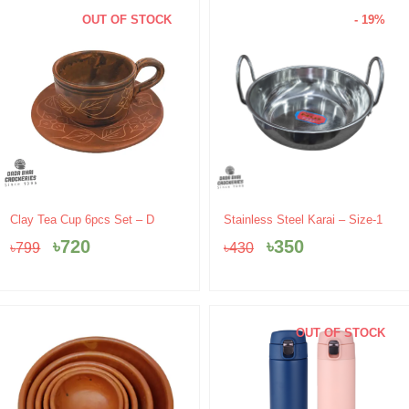
OUT OF STOCK
- 19%
Original
Current
Original
Current
Clay Tea Cup 6pcs Set – D
Stainless Steel Karai – Size-1
price
price
price
price
৳
720
৳
350
৳
799
৳
430
was:
is:
was:
is:
৳799.
৳720.
৳430.
৳350.
OUT OF STOCK