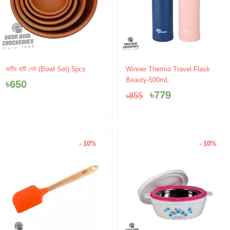
Original
Current
মাটির বাটি সেট (Bowl Set) 5pcs
Winner Thermo Travel Flask
price
price
Beauty-500mL
৳
650
was:
is:
৳
779
৳
855
৳855.
৳779.
- 10%
- 10%