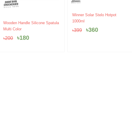
Original
Current
Winner Solar Stelo Hotpot
price
price
1000ml
Original
Current
Wooden Handle Silicone Spatula
was:
is:
price
price
৳
360
Multi Color
৳
399
৳399.
৳360.
was:
is:
৳
180
৳
200
৳200.
৳180.