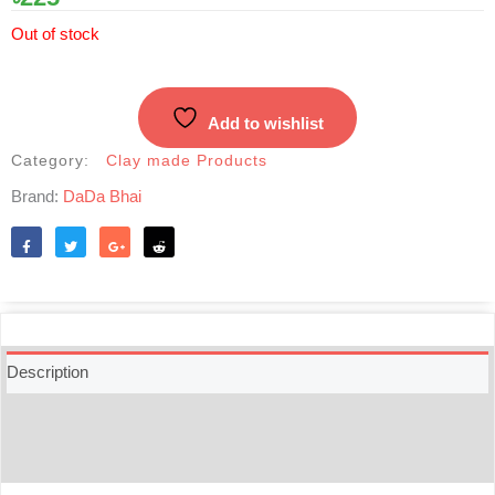
Out of stock
Add to wishlist
Category:
Clay made Products
Brand:
DaDa Bhai
Like
Tweet
Share
Reddit
Description
Additional information
Reviews (0)