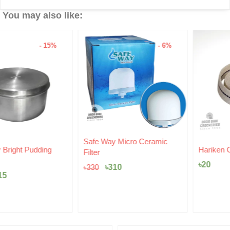
You may also like:
- 6%
Original
Current
Safe Way Micro Ceramic
price
price
Hariken Cotton
Filter
was:
is:
৳
20
৳330.
৳310.
৳
310
৳
330