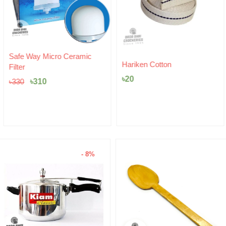
Original
Current
Safe Way Micro Ceramic
price
price
Hariken Cotton
Filter
was:
is:
৳
20
৳330.
৳310.
৳
310
৳
330
- 8%