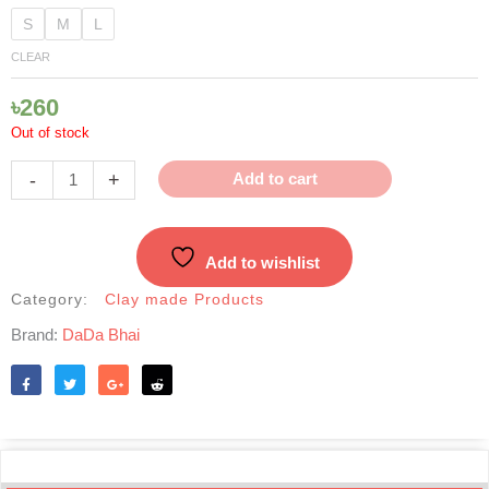
Matir
S
M
L
Hari
CLEAR
|
মাটির
৳
260
হাঁড়ি
Out of stock
quantity
-
+
Add to cart
Add to wishlist
Category:
Clay made Products
Brand:
DaDa Bhai
Like
Tweet
Share
Reddit