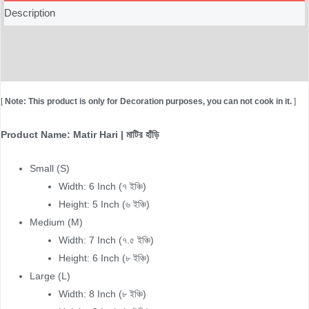
Description
Additional information
Reviews (0)
[
Note: This product is only for Decoration purposes, you can not cook in it.
]
Product Name: Matir Hari | মাটির হাঁড়ি
Small (S)
Width: 6 Inch (৭ ইঞ্চি)
Height: 5 Inch (৬ ইঞ্চি)
Medium (M)
Width: 7 Inch (৭.৫ ইঞ্চি)
Height: 6 Inch (৮ ইঞ্চি)
Large (L)
Width: 8 Inch (৮ ইঞ্চি)