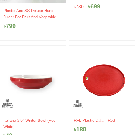
price
price
৳
699
৳
780
was:
is:
Plastic And SS Deluxe Hand
৳780.
৳699.
Juicer For Fruit And Vegetable
৳
799
Italiano 3.5″ Winter Bowl (Red-
RFL Plastic Dala – Red
White)
৳
180