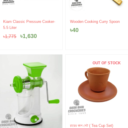
Original
Current
Kiam Classic Pressure Cooker-
Wooden Cooking Curry Spoon
price
price
5.5 Liter
৳
40
was:
is:
৳
1,630
৳
1,775
৳1,775.
৳1,630.
OUT OF STOCK
Original
Current
চায়ের কাপ সেট ( Tea Cup Set)