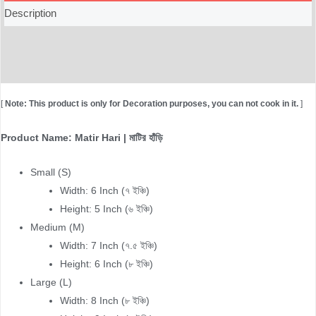
Description
Additional information
Reviews (0)
[
Note: This product is only for Decoration purposes, you can not cook in it.
]
Product Name: Matir Hari | মাটির হাঁড়ি
Small (S)
Width: 6 Inch (৭ ইঞ্চি)
Height: 5 Inch (৬ ইঞ্চি)
Medium (M)
Width: 7 Inch (৭.৫ ইঞ্চি)
Height: 6 Inch (৮ ইঞ্চি)
Large (L)
Width: 8 Inch (৮ ইঞ্চি)