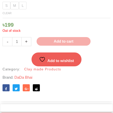
Matir
S
M
L
Hari
CLEAR
|
মাটির
৳
199
হাঁড়ি
Out of stock
quantity
-
+
Add to cart
Add to wishlist
Category:
Clay made Products
Brand:
DaDa Bhai
Like
Tweet
Share
Reddit