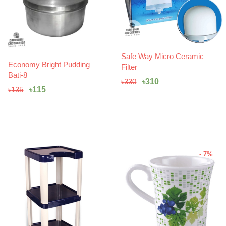
Original
Current
Safe Way Micro Ceramic
Original
Current
price
price
Economy Bright Pudding
Filter
price
price
was:
is:
Bati-8
was:
is:
৳330.
৳310.
৳
310
৳
330
৳135.
৳115.
৳
115
৳
135
- 7%