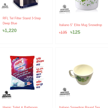
RFL Tel Filter Stand 3-Step
Deep Blue
Original
Current
Italiano 5″ Elite Mug Snowdrop
price
price
৳
1,220
৳
125
৳
135
was:
is:
৳135.
৳125.
Harpic Toilet & Bathroom
Italiano Snowdrop Round Tea