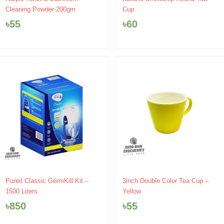
Cleaning Powder-200gm
Cup
৳
55
৳
60
Pureit Classic GermKill Kit –
3inch Double Color Tea Cup –
1500 Liters
Yellow
৳
850
৳
55